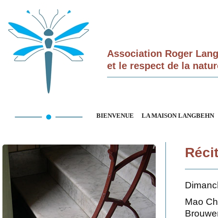
Association Roger Langb
et le respect de la nat
BIENVENUE
LA MAISON LANGBEHN
Réci
Dimanch
Mao Che
Brouwer