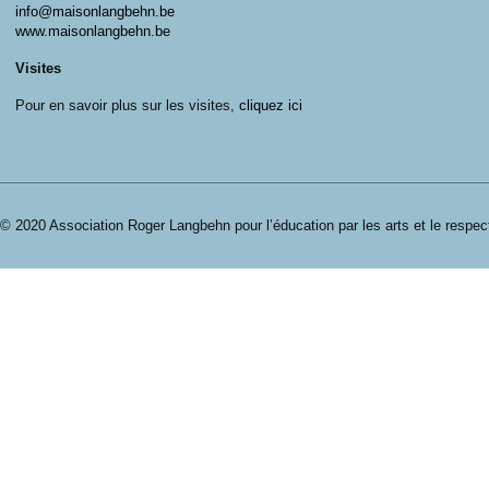
info@maisonlangbehn.be
www.maisonlangbehn.be
Visites
Pour en savoir plus sur les visites,
cliquez ici
© 2020 Association Roger Langbehn pour l’éducation par les arts et le respec